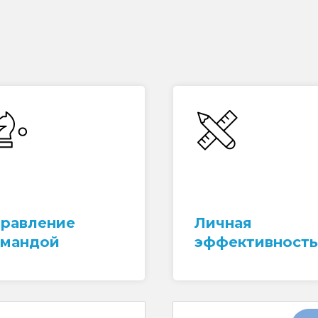
правление
Личная
омандой
эффективность