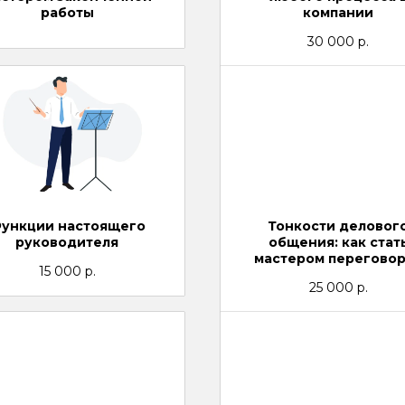
работы
компании
30 000
р.
ункции настоящего
Тонкости деловог
руководителя
общения: как стат
мастером перегово
15 000
р.
25 000
р.