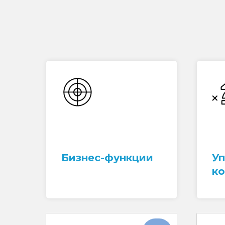
Бизнес-функции
У
к