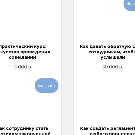
Инте
Практический курс:
Как давать обратную 
скусство проведения
сотрудникам, чтоб
совещаний
услышали
15 000
р.
50 000
р.
Бесплатно
ак сотруднику стать
Как создать регламент
стером законченной
любого процесса 