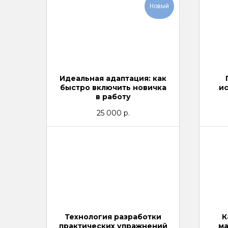
Новый
Идеальная адаптация: как
быстро включить новичка
и
в работу
25 000
р.
Технология разработки
К
практических упражнений
ма