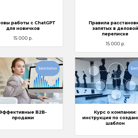
овы работы с ChatGPT
Правила расстанов
для новичков
запятых в делово
переписке
15 000
р.
15 000
р.
Бесплатно
Бес
Эффективные B2B-
Курс о компании:
продажи
инструкция по создан
шаблон