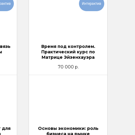
рактив
Интерактив
связь
Время под контролем.
ы
Практический курс по
Матрице Эйзенхауэра
70 000
р.
 для
Основы экономики: роль
в
бизнеса на рынке