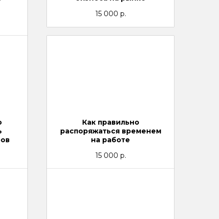
15 000
р.
о
Как правильно
ь
распоряжаться временем
ров
на работе
15 000
р.