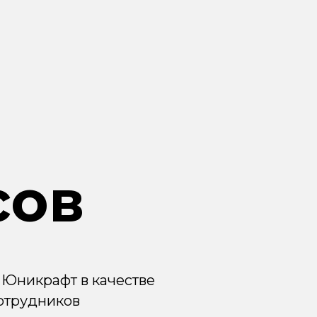
сов
 Юникрафт в качестве
отрудников